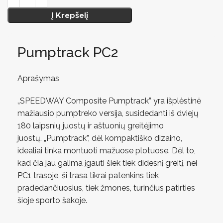
Į Krepšelį
Pumptrack PC2
Aprašymas
„SPEEDWAY Composite Pumptrack” yra išplėstinė
mažiausio pumptreko versija, susidedanti iš dviejų
180 laipsnių juostų ir aštuonių greitėjimo
juostų. „Pumptrack”, dėl kompaktiško dizaino,
idealiai tinka montuoti mažuose plotuose. Dėl to,
kad čia jau galima įgauti šiek tiek didesnį greitį, nei
PC1 trasoje, ši trasa tikrai patenkins tiek
pradedančiuosius, tiek žmones, turinčius patirties
šioje sporto šakoje.