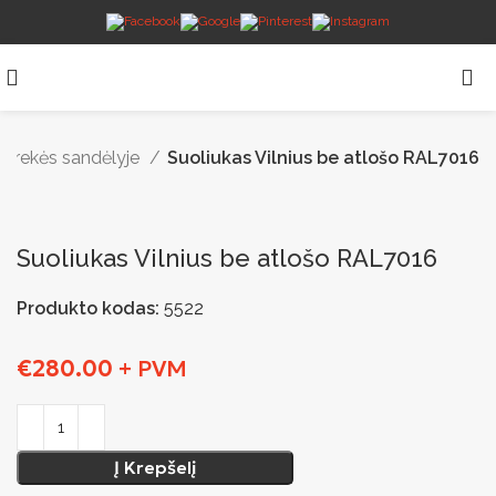
Prekės sandėlyje
Suoliukas Vilnius be atlošo RAL7016
Suoliukas Vilnius be atlošo RAL7016
Produkto kodas:
5522
€
280.00
+ PVM
Į Krepšelį