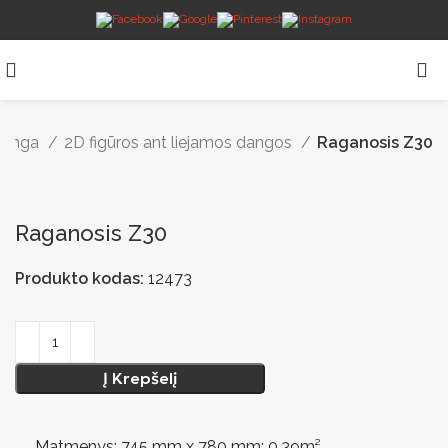
 danga
2D figūros ant liejamos dangos
Raganosis Z30
Raganosis Z30
Produkto kodas:
12473
Į Krepšelį
Matmenys: 745 mm x 780 mm; 0,39m²