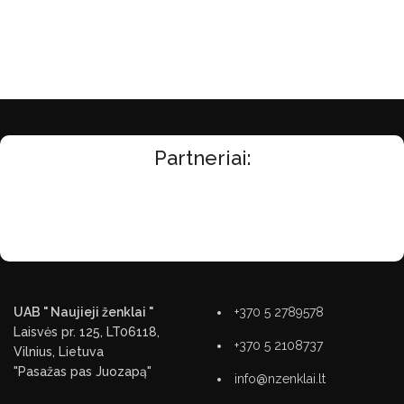
Partneriai:
UAB " Naujieji ženklai "
+370 5 2789578
Laisvės pr. 125, LT06118,
+370 5 2108737
Vilnius, Lietuva
"Pasažas pas Juozapą"
info@nzenklai.lt