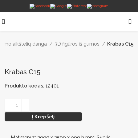
idimo aikštelių danga
3D figūros iš gumos
Krabas C15
Krabas C15
Produkto kodas:
12401
Į Krepšelį
Matmenys: 3000 x 3500 x 900 h mm; Svoris –