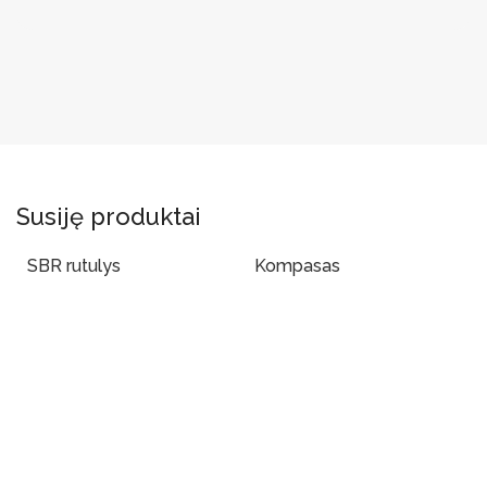
Susiję produktai
SBR rutulys
Kompasas
Į Krepšelį
Į Krepšelį